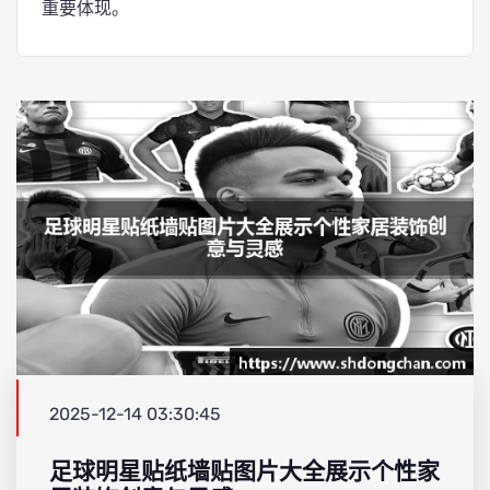
重要体现。
2025-12-14 03:30:45
足球明星贴纸墙贴图片大全展示个性家