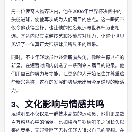
另一位传奇人物齐达内，他在2006年世界杯决赛中的
头槌进球，使他再次成为人们瞩目的焦点。这一瞬间不
仅令他获得金杯，也让他的姓名永远与世界杯历史相
连。齐达内以其卓越技艺和冷静应对压力，让整个世界
见证了一位真正大师级球员所具备的风采。
同时，不少年轻球员也逐渐崭露头角，像哈兰德这样的
新星，在短暂时间内创造了一系列令人瞩目的记录。他
们用自己的努力与才能，让更多的人开始记住并尊重这
些新兴名称，这样的发展趋势显示出当今足球界的新活
力。
3、文化影响与情感共鸣
足球明星不仅仅是一群技术高超的运动员，他们更是数
百万粉丝心中的偶像。比如梅西与罗纳尔多之间长久以
来的竞争，无疑激励了无数年轻人追求自己的梦想。在