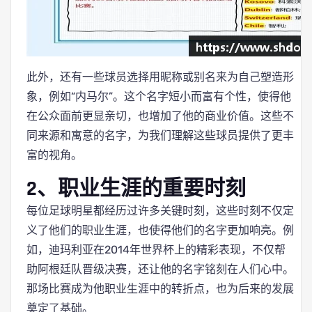
此外，还有一些球员选择用昵称或别名来为自己塑造形
象，例如“内马尔”。这个名字短小而富有个性，使得他
在公众面前更显亲切，也增加了他的商业价值。这些不
同来源和寓意的名字，为我们理解这些球员提供了更丰
富的视角。
2、职业生涯的重要时刻
每位足球明星都经历过许多关键时刻，这些时刻不仅定
义了他们的职业生涯，也使得他们的名字更加响亮。例
如，迪玛利亚在2014年世界杯上的精彩表现，不仅帮
助阿根廷队晋级决赛，还让他的名字铭刻在人们心中。
那场比赛成为他职业生涯中的转折点，也为后来的发展
奠定了基础。