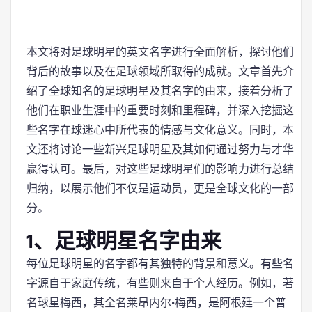
本文将对足球明星的英文名字进行全面解析，探讨他们
背后的故事以及在足球领域所取得的成就。文章首先介
绍了全球知名的足球明星及其名字的由来，接着分析了
他们在职业生涯中的重要时刻和里程碑，并深入挖掘这
些名字在球迷心中所代表的情感与文化意义。同时，本
文还将讨论一些新兴足球明星及其如何通过努力与才华
赢得认可。最后，对这些足球明星们的影响力进行总结
归纳，以展示他们不仅是运动员，更是全球文化的一部
分。
1、足球明星名字由来
每位足球明星的名字都有其独特的背景和意义。有些名
字源自于家庭传统，有些则来自于个人经历。例如，著
名球星梅西，其全名莱昂内尔·梅西，是阿根廷一个普