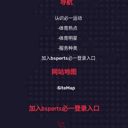
导航
认识必一运动
体育热点
体育明星
服务种类
加入bsports必一登录入口
网站地图
SiteMap
加入bsports必一登录入口