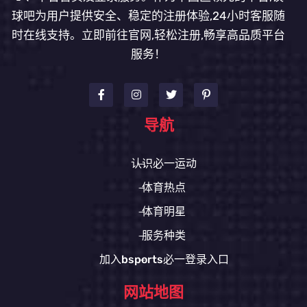
球吧为用户提供安全、稳定的注册体验,24小时客服随
时在线支持。立即前往官网,轻松注册,畅享高品质平台
服务！
导航
认识必一运动
体育热点
体育明星
服务种类
加入bsports必一登录入口
网站地图