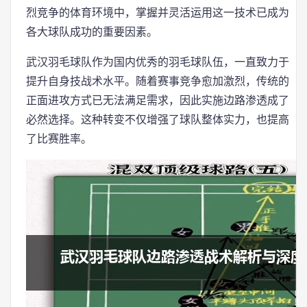
烈竞争的体育环境中，掌握并灵活运用这一技术已成为
各大球队成功的重要因素。
武汉羽毛球队作为国内优秀的羽毛球队伍，一直致力于
提升自身技战术水平。随着赛事竞争愈加激烈，传统的
正面进攻方式已无法满足需求，因此实施边路渗透成了
必然选择。这种转变不仅增强了球队整体实力，也提高
了比赛胜率。