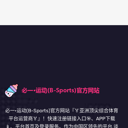
必一·运动(B-Sports)官方网站『🏅亚洲顶尖综合体育
平台运营商🏅』！快速注册链接入口🎯、APP下载
📱、平台首页及登录服务。作为中国区领先的平台,谈