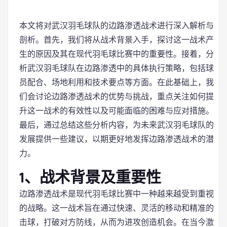
本文将对武汉羽毛球队的边路渗透战术进行深入解析与
剖析。首先，我们将从战术背景入手，探讨这一战术产
生的原因及其在现代羽毛球比赛中的重要性。接着，分
析武汉羽毛球队在边路渗透中的具体执行策略，包括球
员配合、场地利用和技术要点等方面。在此基础上，我
们会讨论边路渗透战术的优势与挑战，重点关注如何提
升这一战术的有效性以及可能面临的困难与应对措施。
最后，通过总结这些分析内容，为未来武汉羽毛球队的
发展提供一些建议，以期更好地发挥边路渗透战术的潜
力。
1、战术背景及重要性
边路渗透战术是现代羽毛球比赛中一种越来越受到重视
的战略。这一战术旨在通过快速、灵活的移动和精准的
击球，打破对方防线，从而为进攻创造机会。在当今激