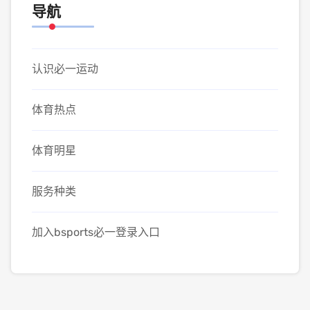
导航
认识必一运动
体育热点
体育明星
服务种类
加入bsports必一登录入口