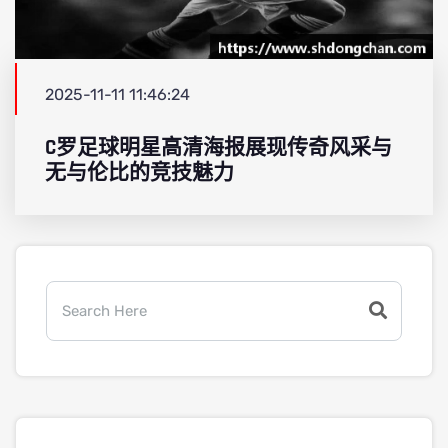
2025-11-11 11:46:24
C罗足球明星高清海报展现传奇风采与
无与伦比的竞技魅力