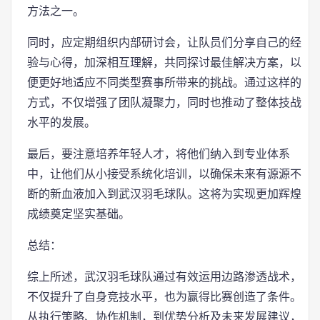
方法之一。
同时，应定期组织内部研讨会，让队员们分享自己的经
验与心得，加深相互理解，共同探讨最佳解决方案，以
便更好地适应不同类型赛事所带来的挑战。通过这样的
方式，不仅增强了团队凝聚力，同时也推动了整体技战
水平的发展。
最后，要注意培养年轻人才，将他们纳入到专业体系
中，让他们从小接受系统化培训，以确保未来有源源不
断的新血液加入到武汉羽毛球队。这将为实现更加辉煌
成绩奠定坚实基础。
总结：
综上所述，武汉羽毛球队通过有效运用边路渗透战术，
不仅提升了自身竞技水平，也为赢得比赛创造了条件。
从执行策略、协作机制，到优势分析及未来发展建议，