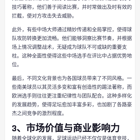
技巧著称，他们善于阅读比赛，并时常做出及时有效的
拦截，使对方攻击失去威胁。
此外，有些中场大师通过精妙传递和全局掌控，使得球
队攻防转换更加流畅。他们能够洞察比赛节奏，并根据
场上情况调整战术，无疑成为球队不可或缺的重要支
柱。这种全面性使得这些中场选手在评比中占据优势地
位。
最后，不同文化背景也为各国球员带来了不同风格。一
些南美球员以其灵活多变和富有创造性的踢法著称，而
欧洲选手则往往更注重纪律性与团队配合。这种多样化
的发展趋势，使得足坛愈加丰富多彩，也加剧了各路豪
杰之间竞争的激烈程度。
3、市场价值与商业影响力
随着全球化的发展，足球运动已经不仅仅是体育竞技，