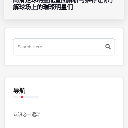
高清足球明星配置图解析与推荐让你了
解球场上的璀璨明星们
导航
认识必一运动