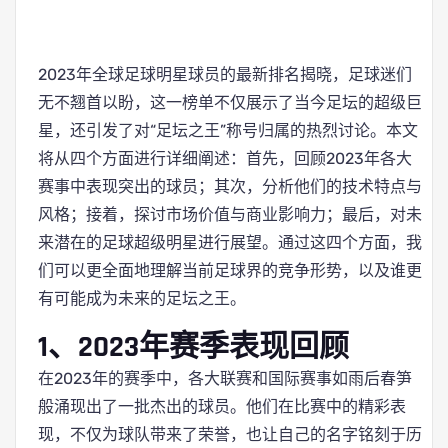
2023年全球足球明星球员的最新排名揭晓，足球迷们
无不翘首以盼，这一榜单不仅展示了当今足坛的超级巨
星，还引发了对“足坛之王”称号归属的热烈讨论。本文
将从四个方面进行详细阐述：首先，回顾2023年各大
赛事中表现突出的球员；其次，分析他们的技术特点与
风格；接着，探讨市场价值与商业影响力；最后，对未
来潜在的足球超级明星进行展望。通过这四个方面，我
们可以更全面地理解当前足球界的竞争形势，以及谁更
有可能成为未来的足坛之王。
1、2023年赛季表现回顾
在2023年的赛季中，各大联赛和国际赛事如雨后春笋
般涌现出了一批杰出的球员。他们在比赛中的精彩表
现，不仅为球队带来了荣誉，也让自己的名字铭刻于历