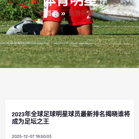
体育明星
首页
体育明星
2023年全球足球明星球员最新排名揭晓谁将
成为足坛之王
2025-12-07 18:50:03